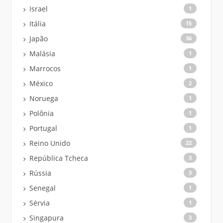
Israel
1
Itália
15
Japão
36
Malásia
1
Marrocos
1
México
2
Noruega
1
Polônia
1
Portugal
1
Reino Unido
22
República Tcheca
3
Rússia
3
Senegal
1
Sérvia
1
Singapura
3