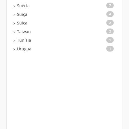
Suécia
7
Suíça
4
Suiça
2
Taiwan
2
Tunísia
1
Uruguai
1