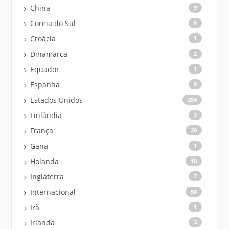
China
9
Coreia do Sul
5
Croácia
1
Dinamarca
2
Equador
1
Espanha
9
Estados Unidos
254
Finlândia
2
França
20
Gana
1
Holanda
10
Inglaterra
7
Internacional
58
Irã
1
Irlanda
3