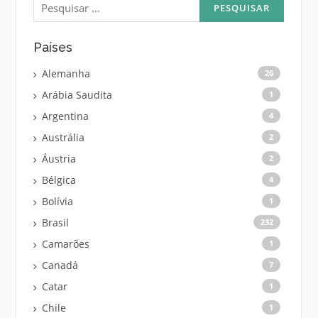
por:
Países
Alemanha
26
Arábia Saudita
1
Argentina
4
Austrália
2
Áustria
2
Bélgica
4
Bolívia
1
Brasil
232
Camarões
1
Canadá
7
Catar
1
Chile
1