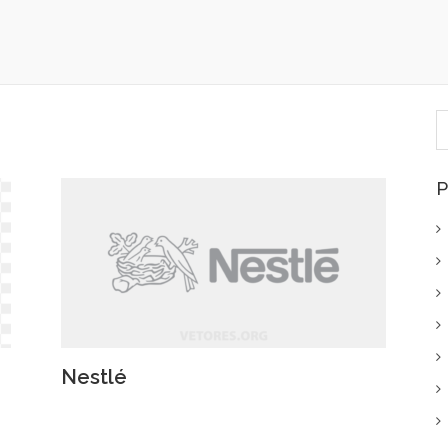
P
p
P
Nestlé