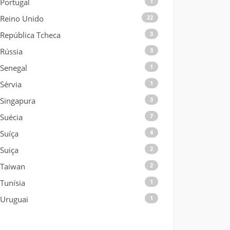
Portugal
1
Reino Unido
22
República Tcheca
3
Rússia
3
Senegal
1
Sérvia
1
Singapura
3
Suécia
7
Suíça
4
Suiça
2
Taiwan
2
Tunísia
1
Uruguai
1