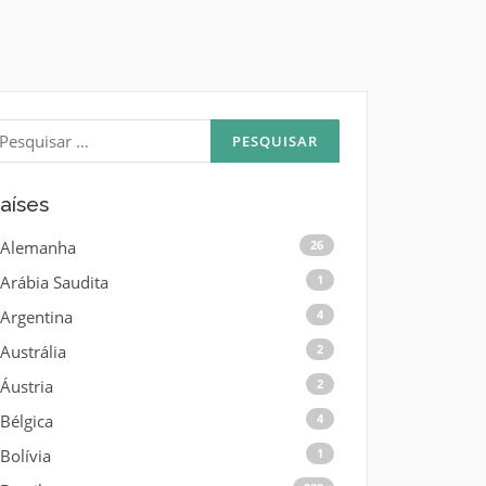
esquisar
or:
aíses
Alemanha
26
Arábia Saudita
1
Argentina
4
Austrália
2
Áustria
2
Bélgica
4
Bolívia
1