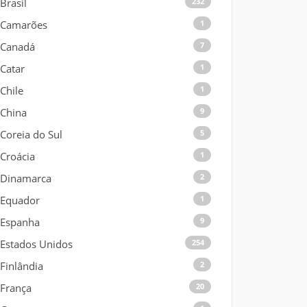
Brasil
232
Camarões
1
Canadá
7
Catar
1
Chile
1
China
9
Coreia do Sul
5
Croácia
1
Dinamarca
2
Equador
1
Espanha
9
Estados Unidos
254
Finlândia
2
França
20