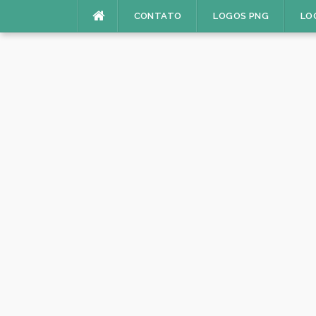
Pular
CONTATO
LOGOS PNG
LO
para
o
conteúdo