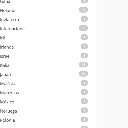
Gana
1
Holanda
10
Inglaterra
7
Internacional
58
Irã
1
Irlanda
3
Israel
1
Itália
15
Japão
36
Malásia
1
Marrocos
1
México
2
Noruega
1
Polônia
1