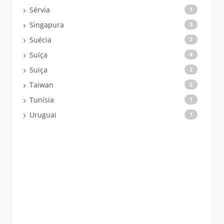
Sérvia
1
Singapura
3
Suécia
7
Suíça
4
Suiça
2
Taiwan
2
Tunísia
1
Uruguai
1