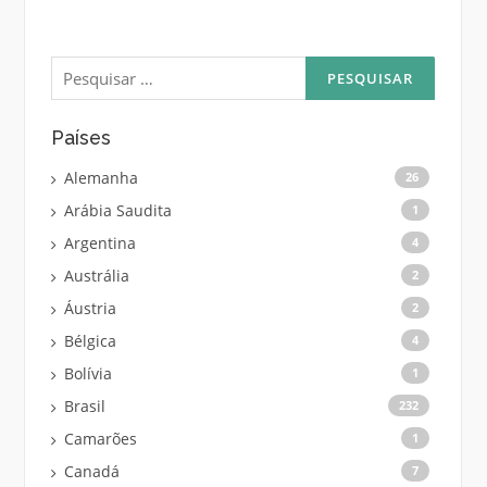
Pesquisar
por:
Países
Alemanha
26
Arábia Saudita
1
Argentina
4
Austrália
2
Áustria
2
Bélgica
4
Bolívia
1
Brasil
232
Camarões
1
Canadá
7