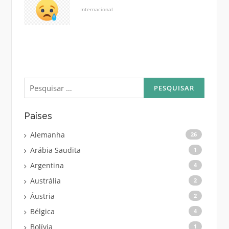
Internacional
Pesquisar
por:
Países
Alemanha
26
Arábia Saudita
1
Argentina
4
Austrália
2
Áustria
2
Bélgica
4
Bolívia
1