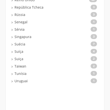
República Tcheca
3
Rússia
3
Senegal
1
Sérvia
1
Singapura
3
Suécia
7
Suíça
4
Suiça
2
Taiwan
2
Tunísia
1
Uruguai
1