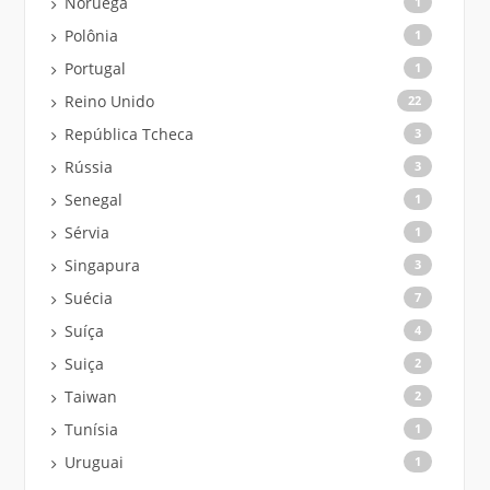
Noruega
1
Polônia
1
Portugal
1
Reino Unido
22
República Tcheca
3
Rússia
3
Senegal
1
Sérvia
1
Singapura
3
Suécia
7
Suíça
4
Suiça
2
Taiwan
2
Tunísia
1
Uruguai
1