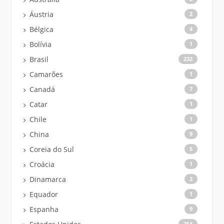
Áustria
2
Bélgica
4
Bolívia
1
Brasil
232
Camarões
1
Canadá
7
Catar
1
Chile
1
China
9
Coreia do Sul
5
Croácia
1
Dinamarca
2
Equador
1
Espanha
9
254