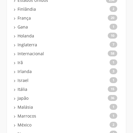
Estados Unidos
Finlândia
2
França
20
Gana
1
Holanda
10
Inglaterra
7
Internacional
58
Irã
1
Irlanda
3
Israel
1
Itália
15
Japão
36
Malásia
1
Marrocos
1
México
2