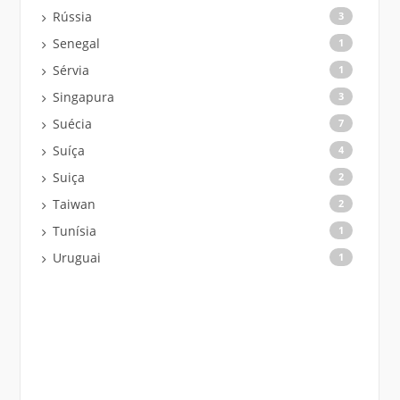
Rússia
3
Senegal
1
Sérvia
1
Singapura
3
Suécia
7
Suíça
4
Suiça
2
Taiwan
2
Tunísia
1
Uruguai
1