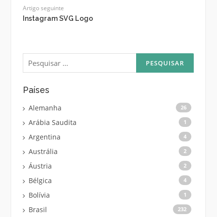
Artigo seguinte
Instagram SVG Logo
Pesquisar
por:
Países
Alemanha
26
Arábia Saudita
1
Argentina
4
Austrália
2
Áustria
2
Bélgica
4
Bolívia
1
Brasil
232