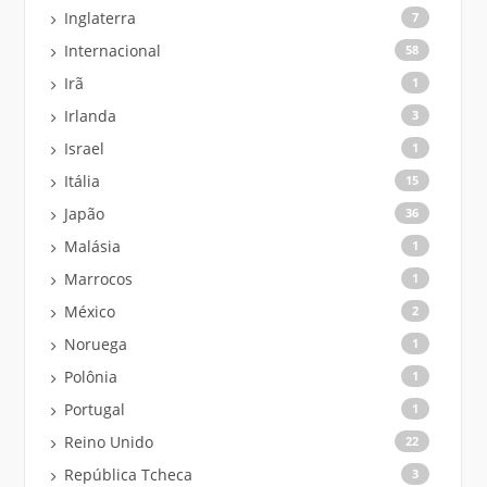
Inglaterra
7
Internacional
58
Irã
1
Irlanda
3
Israel
1
Itália
15
Japão
36
Malásia
1
Marrocos
1
México
2
Noruega
1
Polônia
1
Portugal
1
Reino Unido
22
República Tcheca
3