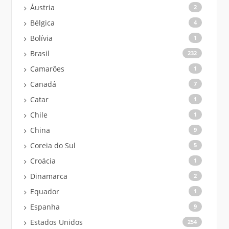
Áustria
2
Bélgica
4
Bolívia
1
Brasil
232
Camarões
1
Canadá
7
Catar
1
Chile
1
China
9
Coreia do Sul
5
Croácia
1
Dinamarca
2
Equador
1
Espanha
9
Estados Unidos
254