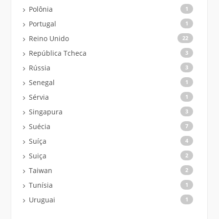
Polônia
1
Portugal
1
Reino Unido
22
República Tcheca
3
Rússia
3
Senegal
1
Sérvia
1
Singapura
3
Suécia
7
Suíça
4
Suiça
2
Taiwan
2
Tunísia
1
Uruguai
1