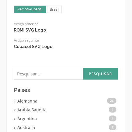
Brasil
NACIONALIDADE:
Artigo anterior
ROMI SVG Logo
Artigo seguinte
Copacol SVG Logo
Pesquisar
por:
Países
Alemanha
26
Arábia Saudita
1
Argentina
4
Austrália
2