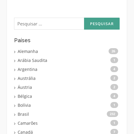
Pesquisar
por:
Países
Alemanha
26
Arábia Saudita
1
Argentina
4
Austrália
2
Áustria
2
Bélgica
4
Bolívia
1
Brasil
232
Camarões
1
Canadá
7