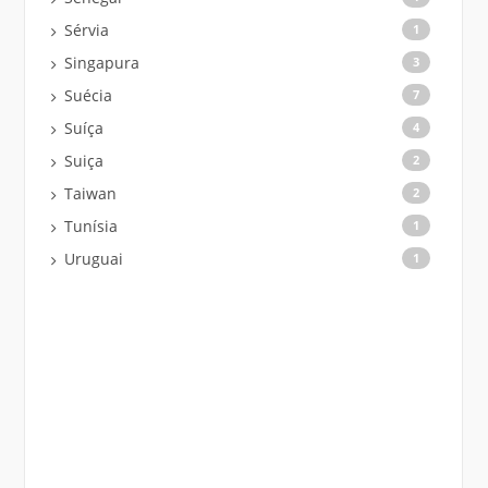
Sérvia
1
Singapura
3
Suécia
7
Suíça
4
Suiça
2
Taiwan
2
Tunísia
1
Uruguai
1