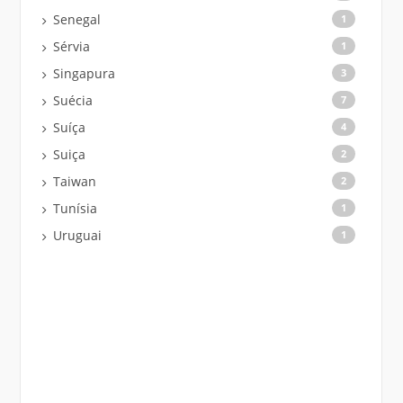
Senegal
1
Sérvia
1
Singapura
3
Suécia
7
Suíça
4
Suiça
2
Taiwan
2
Tunísia
1
Uruguai
1