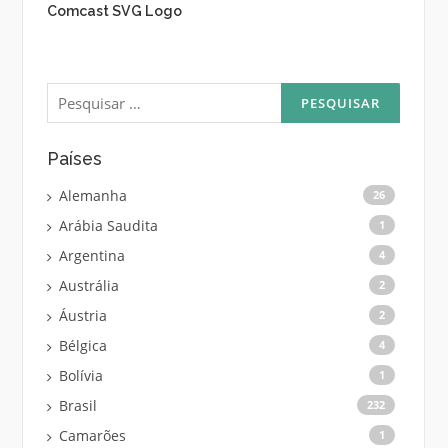
Comcast SVG Logo
Pesquisar
por:
Países
Alemanha
26
Arábia Saudita
1
Argentina
4
Austrália
2
Áustria
2
Bélgica
4
Bolívia
1
Brasil
232
Camarões
1