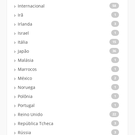
Internacional
58
Irã
1
Irlanda
3
Israel
1
Itália
15
Japão
36
Malásia
1
Marrocos
1
México
2
Noruega
1
Polônia
1
Portugal
1
Reino Unido
22
República Tcheca
3
Rússia
3