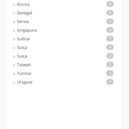
Rússia
3
Senegal
1
Sérvia
1
Singapura
3
Suécia
7
Suíça
4
Suiça
2
Taiwan
2
Tunísia
1
Uruguai
1