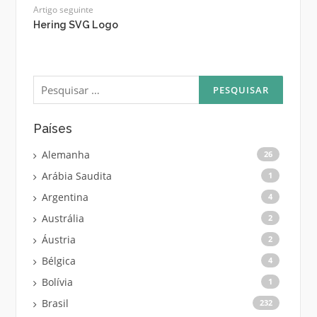
Artigo seguinte
Hering SVG Logo
Pesquisar
por:
Países
Alemanha
26
Arábia Saudita
1
Argentina
4
Austrália
2
Áustria
2
Bélgica
4
Bolívia
1
Brasil
232