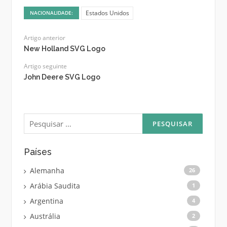
Estados Unidos
NACIONALIDADE:
Artigo anterior
New Holland SVG Logo
Artigo seguinte
John Deere SVG Logo
Pesquisar
por:
Países
Alemanha
26
Arábia Saudita
1
Argentina
4
Austrália
2