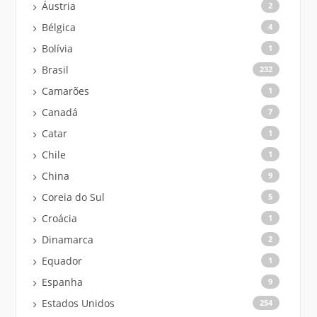
Áustria
2
Bélgica
4
Bolívia
1
Brasil
232
Camarões
1
Canadá
7
Catar
1
Chile
1
China
9
Coreia do Sul
5
Croácia
1
Dinamarca
2
Equador
1
Espanha
9
Estados Unidos
254