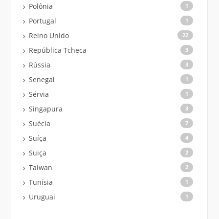
Polônia
1
Portugal
1
Reino Unido
22
República Tcheca
3
Rússia
3
Senegal
1
Sérvia
1
Singapura
3
Suécia
7
Suíça
4
Suiça
2
Taiwan
2
Tunísia
1
Uruguai
1