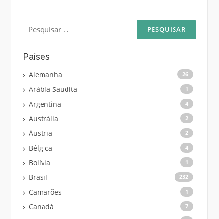
Pesquisar
por:
Países
Alemanha
26
Arábia Saudita
1
Argentina
4
Austrália
2
Áustria
2
Bélgica
4
Bolívia
1
Brasil
232
Camarões
1
Canadá
7