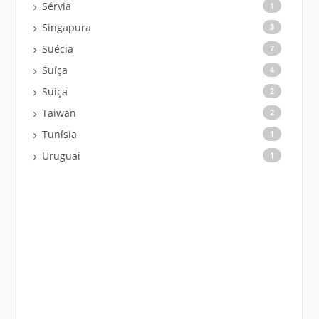
Sérvia
1
Singapura
3
Suécia
7
Suíça
4
Suiça
2
Taiwan
2
Tunísia
1
Uruguai
1