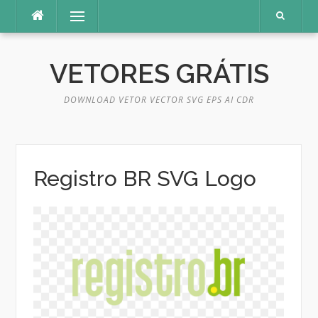
Pular
Menu
para
o
conteúdo
VETORES GRÁTIS
DOWNLOAD VETOR VECTOR SVG EPS AI CDR
Registro BR SVG Logo