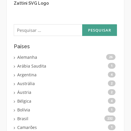
Zattini SVG Logo
Pesquisar
por:
Países
Alemanha
26
Arábia Saudita
1
Argentina
4
Austrália
2
Áustria
2
Bélgica
4
Bolívia
1
Brasil
232
Camarões
1