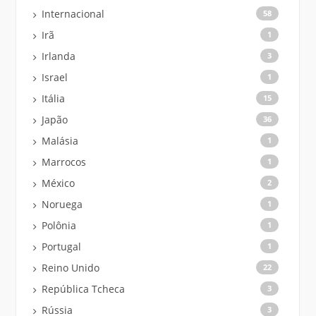
Internacional
58
Irã
1
Irlanda
3
Israel
1
Itália
15
Japão
36
Malásia
1
Marrocos
1
México
2
Noruega
1
Polônia
1
Portugal
1
Reino Unido
22
República Tcheca
3
Rússia
3