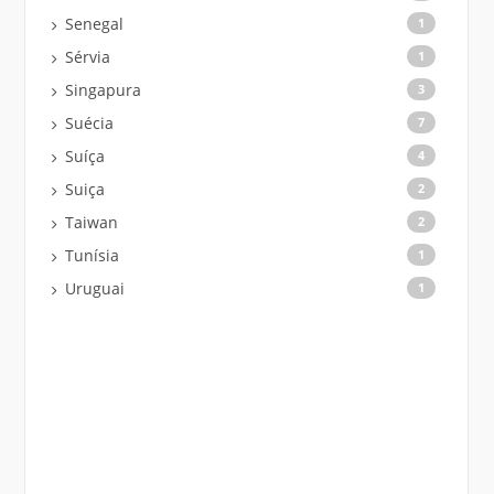
Senegal
1
Sérvia
1
Singapura
3
Suécia
7
Suíça
4
Suiça
2
Taiwan
2
Tunísia
1
Uruguai
1