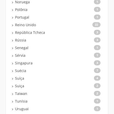
Noruega
1
Polônia
1
Portugal
1
Reino Unido
22
República Tcheca
3
Rússia
3
Senegal
1
Sérvia
1
Singapura
3
Suécia
7
Suíça
4
Suiça
2
Taiwan
2
Tunísia
1
Uruguai
1