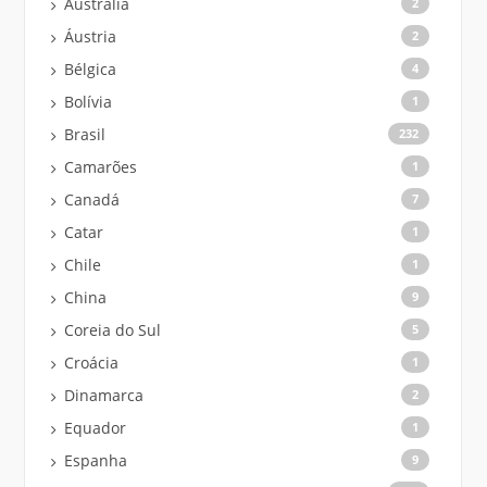
Austrália
2
Áustria
2
Bélgica
4
Bolívia
1
Brasil
232
Camarões
1
Canadá
7
Catar
1
Chile
1
China
9
Coreia do Sul
5
Croácia
1
Dinamarca
2
Equador
1
Espanha
9