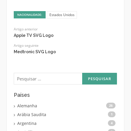
Estados Unidos
NACIONALIDADE:
Artigo anterior
Apple TV SVG Logo
Artigo seguinte
Medtronic SVG Logo
Pesquisar
por:
Países
Alemanha
26
Arábia Saudita
1
Argentina
4