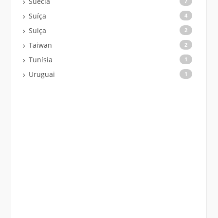
Suécia
7
Suíça
4
Suiça
2
Taiwan
2
Tunísia
1
Uruguai
1