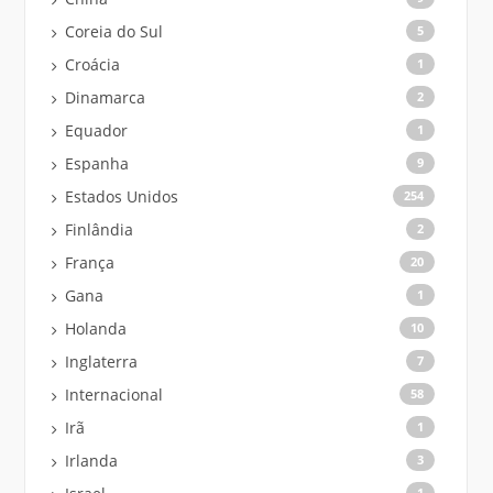
Coreia do Sul
5
Croácia
1
Dinamarca
2
Equador
1
Espanha
9
Estados Unidos
254
Finlândia
2
França
20
Gana
1
Holanda
10
Inglaterra
7
Internacional
58
Irã
1
Irlanda
3
1