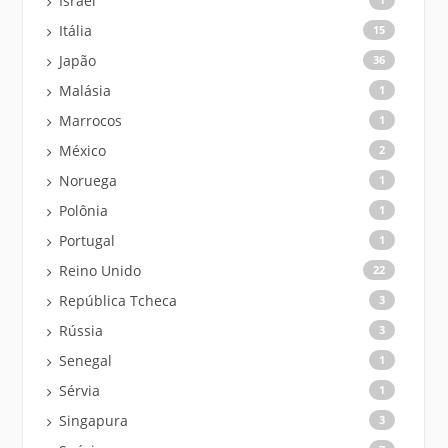
Israel
Itália
15
Japão
36
Malásia
1
Marrocos
1
México
2
Noruega
1
Polônia
1
Portugal
1
Reino Unido
22
República Tcheca
3
Rússia
3
Senegal
1
Sérvia
1
Singapura
3