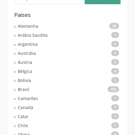
Países
Alemanha
26
Arábia Saudita
1
Argentina
4
Austrália
2
Áustria
2
Bélgica
4
Bolívia
1
Brasil
232
Camarões
1
Canadá
7
Catar
1
Chile
1
China
9