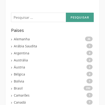
Pesquisar
por:
Países
Alemanha
26
Arábia Saudita
1
Argentina
4
Austrália
2
Áustria
2
Bélgica
4
Bolívia
1
Brasil
232
Camarões
1
Canadá
7