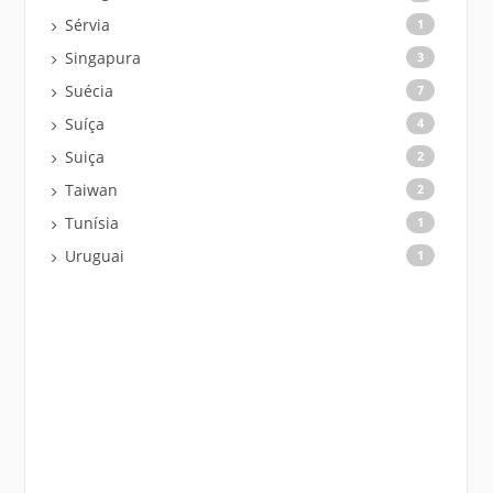
Sérvia
1
Singapura
3
Suécia
7
Suíça
4
Suiça
2
Taiwan
2
Tunísia
1
Uruguai
1