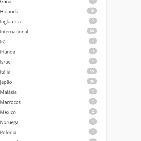
Gana
1
Holanda
10
Inglaterra
7
Internacional
58
Irã
1
Irlanda
3
Israel
1
Itália
15
Japão
36
Malásia
1
Marrocos
1
México
2
Noruega
1
Polônia
1