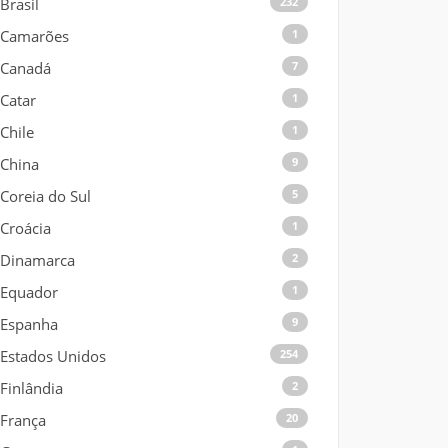
Brasil
232
Camarões
1
Canadá
7
Catar
1
Chile
1
China
9
Coreia do Sul
5
Croácia
1
Dinamarca
2
Equador
1
Espanha
9
Estados Unidos
254
Finlândia
2
França
20