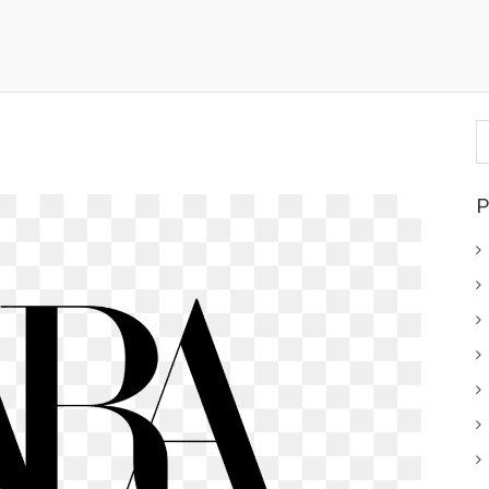
P
p
P