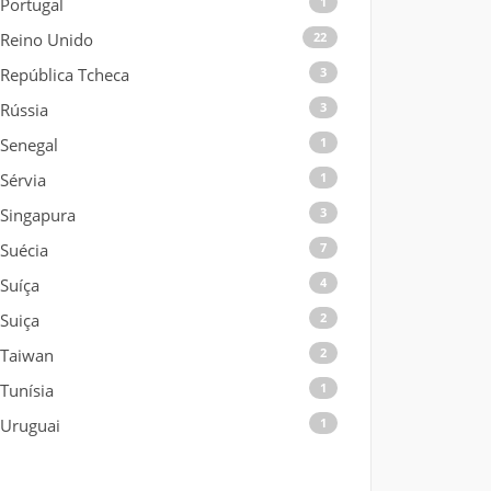
Portugal
1
Reino Unido
22
República Tcheca
3
Rússia
3
Senegal
1
Sérvia
1
Singapura
3
Suécia
7
Suíça
4
Suiça
2
Taiwan
2
Tunísia
1
Uruguai
1