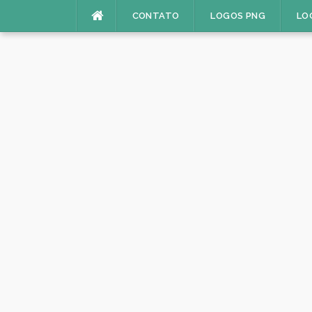
Pular
CONTATO
LOGOS PNG
LO
para
o
conteúdo