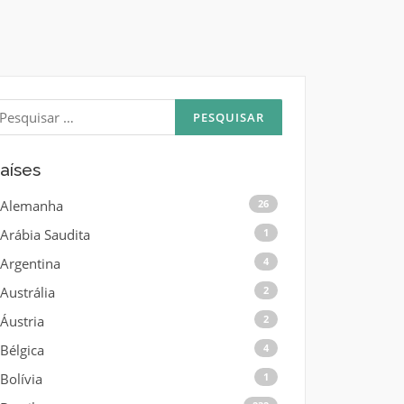
esquisar
or:
aíses
Alemanha
26
Arábia Saudita
1
Argentina
4
Austrália
2
Áustria
2
Bélgica
4
Bolívia
1