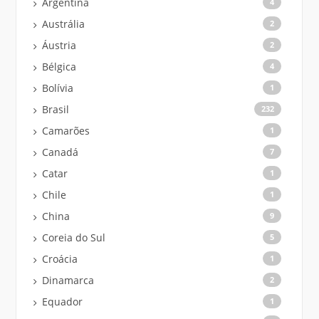
Argentina
4
Austrália
2
Áustria
2
Bélgica
4
Bolívia
1
Brasil
232
Camarões
1
Canadá
7
Catar
1
Chile
1
China
9
Coreia do Sul
5
Croácia
1
Dinamarca
2
Equador
1