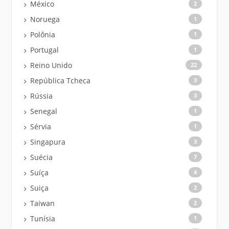
México
2
Noruega
1
Polônia
1
Portugal
1
Reino Unido
22
República Tcheca
3
Rússia
3
Senegal
1
Sérvia
1
Singapura
3
Suécia
7
Suíça
4
Suiça
2
Taiwan
2
Tunísia
1