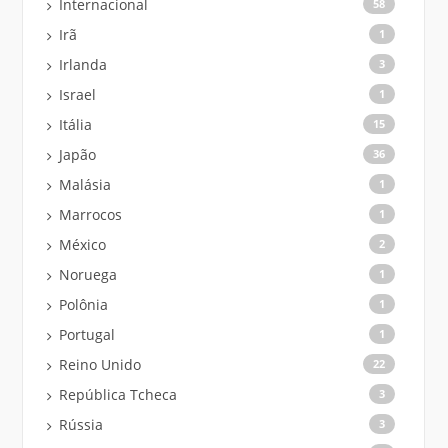
Internacional
58
Irã
1
Irlanda
3
Israel
1
Itália
15
Japão
36
Malásia
1
Marrocos
1
México
2
Noruega
1
Polônia
1
Portugal
1
Reino Unido
22
República Tcheca
3
Rússia
3