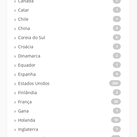
Canadá
7
Catar
1
Chile
1
China
9
Coreia do Sul
5
Croácia
1
Dinamarca
2
Equador
1
Espanha
9
Estados Unidos
254
Finlândia
2
França
20
Gana
1
Holanda
10
Inglaterra
7