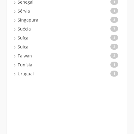
Senegal
1
Sérvia
1
Singapura
3
Suécia
7
Suíça
4
Suiça
2
Taiwan
2
Tunísia
1
Uruguai
1