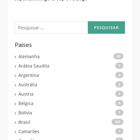
Pesquisar
por:
Países
Alemanha
26
Arábia Saudita
1
Argentina
4
Austrália
2
Áustria
2
Bélgica
4
Bolívia
1
Brasil
232
Camarões
1